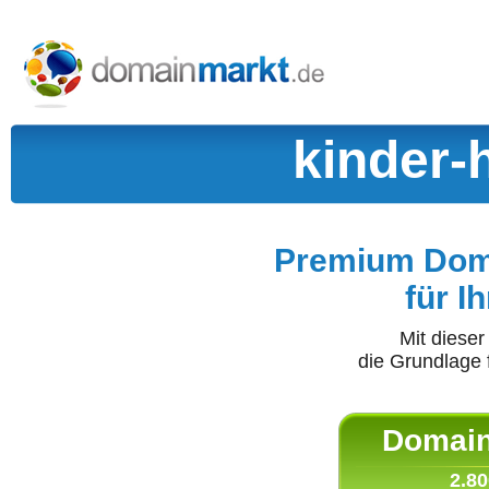
kinder-
Premium Doma
für I
Mit diese
die Grundlage 
Domain 
2.80