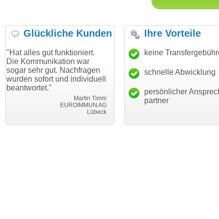
Glückliche Kunden
Ihre Vorteile
gut funktioniert.
"Danke für den schnellen
keine Transfergebüh
"Ich bin 
unikation war
Transfer und guten Service!"
Wunschdo
r gut. Nachfragen
haben. Di
schnelle Abwicklung
Thomas Schäfer
ort und individuell
mein Bus
i can eckert communication GmbH
Würzburg
et."
hundertpr
persönlicher Ansprec
Martin Timm
partner
EUROIMMUN AG
Lübeck